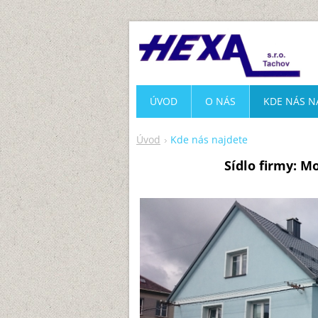
ÚVOD
O NÁS
KDE NÁS N
Úvod
Kde nás najdete
Sídlo firmy:
Mo